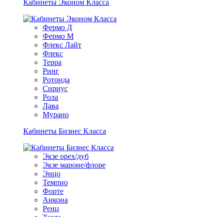
Кабинеты Эконом Класса
Фермо Д
Фермо М
Флекс Лайт
Флекс
Терра
Ринг
Ротонда
Сириус
Рола
Лава
Мурано
Кабинеты Бизнес Класса
Экзе орех/дуб
Экзе мароне/флоре
Энцо
Темпио
Форте
Анкона
Ренц