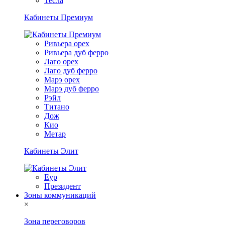
Тесла
Кабинеты Премиум
Ривьера орех
Ривьера дуб ферро
Лаго орех
Лаго дуб ферро
Марэ орех
Марэ дуб ферро
Рэйл
Титано
Дож
Кио
Метар
Кабинеты Элит
Еур
Президент
Зоны коммуникаций
×
Зона переговоров