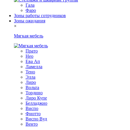
Гала
Фаро
Зоны работы сотрудников
Зоны ожидания
×
Мягкая мебель
Прато
Нео
Ева Ап
Ламелла
Тено
Элла
Лиро
Вольта
Тордино
Лиро Купе
Белладжио
Виспо
Фиотто
Виспо Вуд
Венто