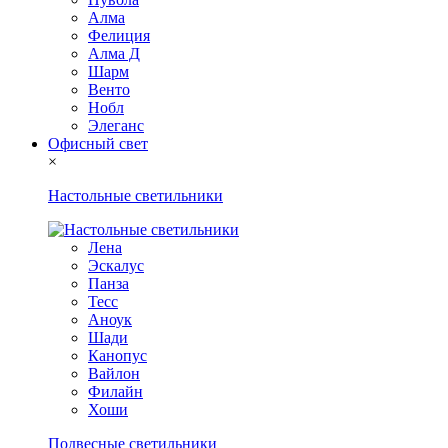
Алма
Фелиция
Алма Д
Шарм
Венто
Нобл
Элеганс
Офисный свет
×
Настольные светильники
Лена
Эскалус
Панза
Тесс
Аноук
Шади
Канопус
Вайлон
Филайн
Хоши
Подвесные светильники