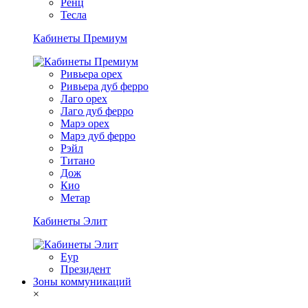
Ренц
Тесла
Кабинеты Премиум
Ривьера орех
Ривьера дуб ферро
Лаго орех
Лаго дуб ферро
Марэ орех
Марэ дуб ферро
Рэйл
Титано
Дож
Кио
Метар
Кабинеты Элит
Еур
Президент
Зоны коммуникаций
×