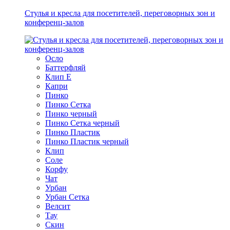
Стулья и кресла для посетителей, переговорных зон и
конференц-залов
Осло
Баттерфляй
Клип Е
Капри
Пинко
Пинко Сетка
Пинко черный
Пинко Сетка черный
Пинко Пластик
Пинко Пластик черный
Клип
Соле
Корфу
Чат
Урбан
Урбан Сетка
Велсит
Тау
Скин