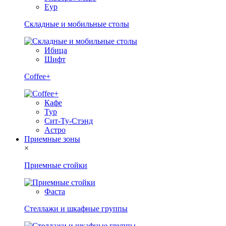
Еур
Складные и мобильные столы
Ибица
Шифт
Coffee+
Кафе
Тур
Сит-Ту-Стэнд
Астро
Приемные зоны
×
Приемные стойки
Фаста
Стеллажи и шкафные группы