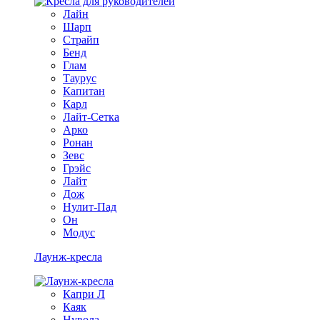
Лайн
Шарп
Страйп
Бенд
Глам
Таурус
Капитан
Карл
Лайт-Сетка
Арко
Ронан
Зевс
Грэйс
Лайт
Дож
Нулит-Пад
Он
Модус
Лаунж-кресла
Капри Л
Каяк
Нувола