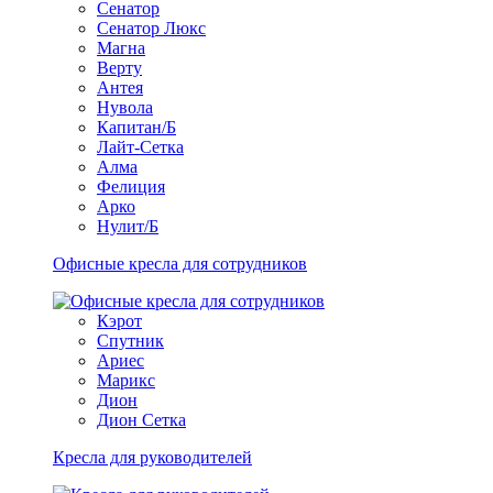
Сенатор
Сенатор Люкс
Магна
Верту
Антея
Нувола
Капитан/Б
Лайт-Сетка
Алма
Фелиция
Арко
Нулит/Б
Офисные кресла для сотрудников
Кэрот
Спутник
Ариес
Марикс
Дион
Дион Сетка
Кресла для руководителей