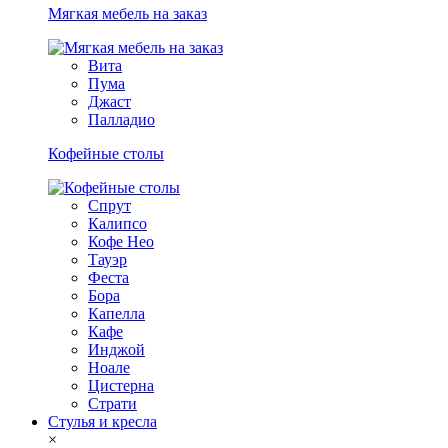
Мягкая мебель на заказ
Вита
Пума
Джаст
Палладио
Кофейные столы
Спрут
Калипсо
Кофе Нео
Тауэр
Феста
Бора
Капелла
Кафе
Инджой
Ноале
Цистерна
Страти
Стулья и кресла
×