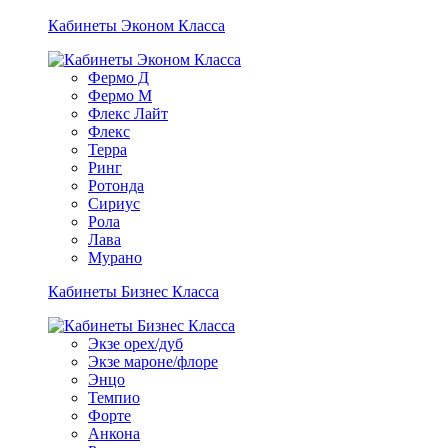
Кабинеты Эконом Класса
Фермо Д
Фермо М
Флекс Лайт
Флекс
Терра
Ринг
Ротонда
Сириус
Рола
Лава
Мурано
Кабинеты Бизнес Класса
Экзе орех/дуб
Экзе мароне/флоре
Энцо
Темпио
Форте
Анкона