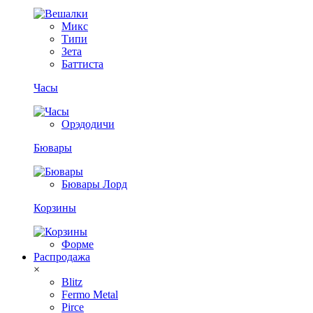
Микс
Типи
Зета
Баттиста
Часы
Орэдодичи
Бювары
Бювары Лорд
Корзины
Форме
Распродажа
×
Blitz
Fermo Metal
Pirce