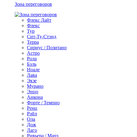
Зона переговоров
Флекс Лайт
Флекс
Тур
Сит-Ту-Стэнд
Терра
Сириус / Позитано
Астро
Рола
Бэль
Ноале
Лава
Экзе
Мурано
Энцо
Анкона
Форте / Темпио
Ренц
Рэйл
Ола
Дож
Лаго
Ривьера / Марэ