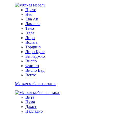
Прато
Нео
Ева Ап
Ламелла
Тено
Элла
Лиро
Вольта
Тордино
Лиро Купе
Белладжио
Виспо
Фиотто
Виспо Вуд
Венто
Мягкая мебель на заказ
Вита
Пума
Джаст
Палладио