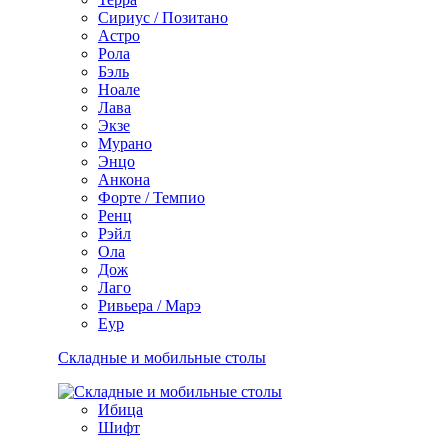
Сириус / Позитано
Астро
Рола
Бэль
Ноале
Лава
Экзе
Мурано
Энцо
Анкона
Форте / Темпио
Ренц
Рэйл
Ола
Дож
Лаго
Ривьера / Марэ
Еур
Складные и мобильные столы
Ибица
Шифт