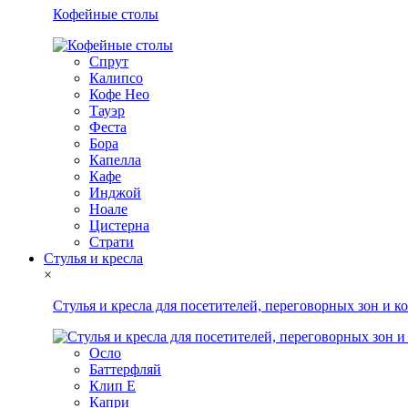
Кофейные столы
Спрут
Калипсо
Кофе Нео
Тауэр
Феста
Бора
Капелла
Кафе
Инджой
Ноале
Цистерна
Страти
Стулья и кресла
×
Стулья и кресла для посетителей, переговорных зон и к
Осло
Баттерфляй
Клип Е
Капри