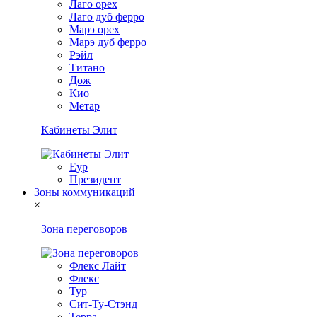
Лаго орех
Лаго дуб ферро
Марэ орех
Марэ дуб ферро
Рэйл
Титано
Дож
Кио
Метар
Кабинеты Элит
Еур
Президент
Зоны коммуникаций
×
Зона переговоров
Флекс Лайт
Флекс
Тур
Сит-Ту-Стэнд
Терра