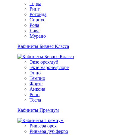
Терра
Ринг
Ротонда
Сириус
Рола
Лава
Мурано
Кабинеты Бизнес Класса
Экзе орех/дуб
Экзе мароне/флоре
Энцо
Темпио
Форте
Анкона
Ренц
Тесла
Кабинеты Премиум
Ривьера орех
Ривьера дуб ферро