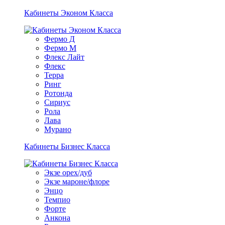
Кабинеты Эконом Класса
Фермо Д
Фермо М
Флекс Лайт
Флекс
Терра
Ринг
Ротонда
Сириус
Рола
Лава
Мурано
Кабинеты Бизнес Класса
Экзе орех/дуб
Экзе мароне/флоре
Энцо
Темпио
Форте
Анкона