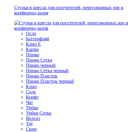
Стулья и кресла для посетителей, переговорных зон и
конференц-залов
Осло
Баттерфляй
Клип Е
Капри
Пинко
Пинко Сетка
Пинко черный
Пинко Сетка черный
Пинко Пластик
Пинко Пластик черный
Клип
Соле
Корфу
Чат
Урбан
Урбан Сетка
Велсит
Тау
Скин