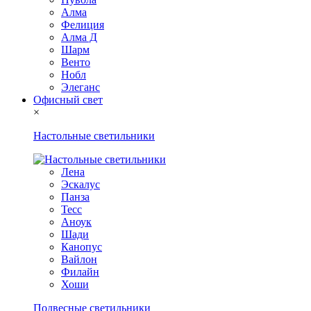
Алма
Фелиция
Алма Д
Шарм
Венто
Нобл
Элеганс
Офисный свет
×
Настольные светильники
Лена
Эскалус
Панза
Тесс
Аноук
Шади
Канопус
Вайлон
Филайн
Хоши
Подвесные светильники