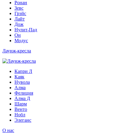
Ронан
Зевс
Грэйс
Лайт
Дож
Нулит-Пад
Он
Модус
Лаунж-кресла
Капри Л
Каяк
Нувола
Алма
Фелиция
Алма Д
Шарм
Венто
Нобл
Элеганс
О нас