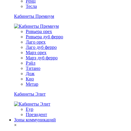
Ренц
Тесла
Кабинеты Премиум
Ривьера орех
Ривьера дуб ферро
Лаго орех
Лаго дуб ферро
Марэ орех
Марэ дуб ферро
Рэйл
Титано
Дож
Кио
Метар
Кабинеты Элит
Еур
Президент
Зоны коммуникаций
×