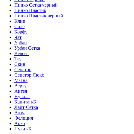
Пинко Сетка черный
Пинко Пластик
Пинко Пластик черный
Клип
Соле
Корфу
Чат
Урбан
Урбан Сетка
Велсит
Тау
Скин
Сенатор
Сенатор Люкс
Магна
Верту
Антея
Нувола
Капитан/Б
Лайт-Сетка
Алма
Фелиция
Арко
Нулит/Б