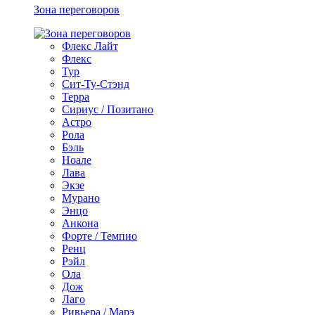
Зона переговоров
Флекс Лайт
Флекс
Тур
Сит-Ту-Стэнд
Терра
Сириус / Позитано
Астро
Рола
Бэль
Ноале
Лава
Экзе
Мурано
Энцо
Анкона
Форте / Темпио
Ренц
Рэйл
Ола
Дож
Лаго
Ривьера / Марэ