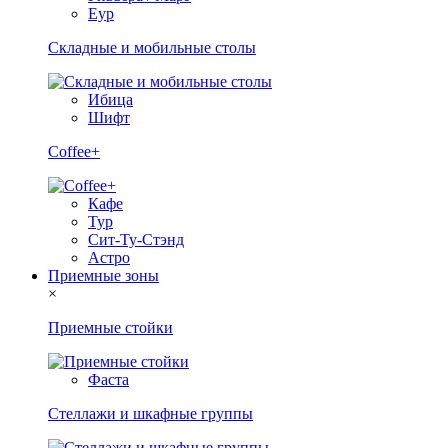
Еур
Складные и мобильные столы
Ибица
Шифт
Coffee+
Кафе
Тур
Сит-Ту-Стэнд
Астро
Приемные зоны
×
Приемные стойки
Фаста
Стеллажи и шкафные группы