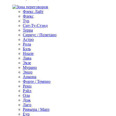
Флекс Лайт
Флекс
Тур
Сит-Ту-Стэнд
Терра
Сириус / Позитано
Астро
Рола
Бэль
Ноале
Лава
Экзе
Мурано
Энцо
Анкона
Форте / Темпио
Ренц
Рэйл
Ола
Дож
Лаго
Ривьера / Марэ
Еур