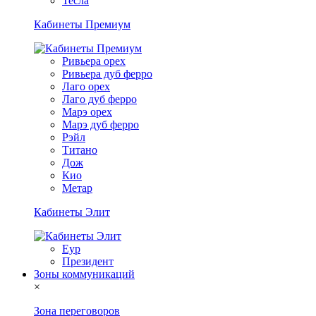
Тесла
Кабинеты Премиум
Ривьера орех
Ривьера дуб ферро
Лаго орех
Лаго дуб ферро
Марэ орех
Марэ дуб ферро
Рэйл
Титано
Дож
Кио
Метар
Кабинеты Элит
Еур
Президент
Зоны коммуникаций
×
Зона переговоров