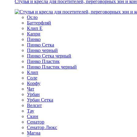
Стулья и кресла для посетителей, переговорных зон и ко
Осло
Баттерфляй
Клип Е
Капри
Пинко
Пинко Сетка
Пинко черный
Пинко Сетка черный
Пинко Пластик
Пинко Пластик черный
Клип
Соле
Корфу
Чат
Урбан
Урбан Сетка
Велсит
Тау
Скин
Сенатор
Сенатор Люкс
Магна