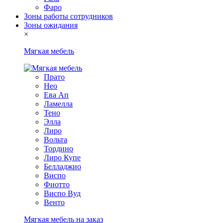
Фаро
Зоны работы сотрудников
Зоны ожидания
×
Мягкая мебель
Прато
Нео
Ева Ап
Ламелла
Тено
Элла
Лиро
Вольта
Тордино
Лиро Купе
Белладжио
Виспо
Фиотто
Виспо Вуд
Венто
Мягкая мебель на заказ