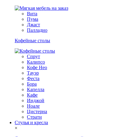
Вита
Пума
Джаст
Палладио
Кофейные столы
Спрут
Калипсо
Кофе Нео
Тауэр
Феста
Бора
Капелла
Кафе
Инджой
Ноале
Цистерна
Страти
Стулья и кресла
×