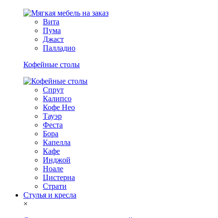
Вита
Пума
Джаст
Палладио
Кофейные столы
Спрут
Калипсо
Кофе Нео
Тауэр
Феста
Бора
Капелла
Кафе
Инджой
Ноале
Цистерна
Страти
Стулья и кресла
×