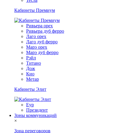
Тесла
Кабинеты Премиум
Ривьера орех
Ривьера дуб ферро
Лаго орех
Лаго дуб ферро
Марэ орех
Марэ дуб ферро
Рэйл
Титано
Дож
Кио
Метар
Кабинеты Элит
Еур
Президент
Зоны коммуникаций
×
Зона переговоров