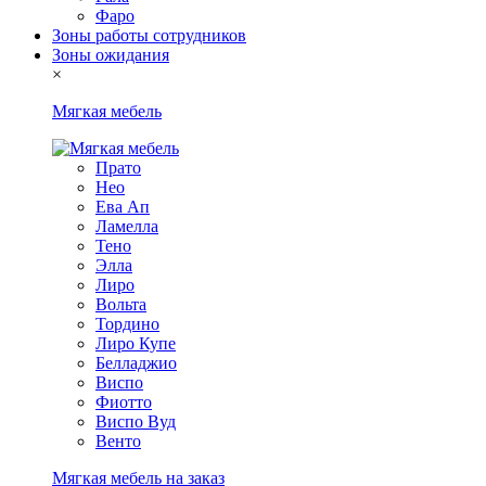
Фаро
Зоны работы сотрудников
Зоны ожидания
×
Мягкая мебель
Прато
Нео
Ева Ап
Ламелла
Тено
Элла
Лиро
Вольта
Тордино
Лиро Купе
Белладжио
Виспо
Фиотто
Виспо Вуд
Венто
Мягкая мебель на заказ