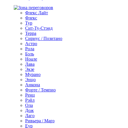
Флекс Лайт
Флекс
Тур
Сит-Ту-Стэнд
Терра
Сириус / Позитано
Астро
Рола
Бэль
Ноале
Лава
Экзе
Мурано
Энцо
Анкона
Форте / Темпио
Ренц
Рэйл
Ола
Дож
Лаго
Ривьера / Марэ
Еур