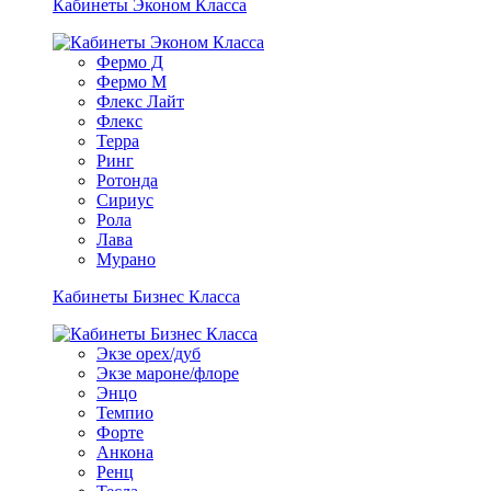
Кабинеты Эконом Класса
Фермо Д
Фермо М
Флекс Лайт
Флекс
Терра
Ринг
Ротонда
Сириус
Рола
Лава
Мурано
Кабинеты Бизнес Класса
Экзе орех/дуб
Экзе мароне/флоре
Энцо
Темпио
Форте
Анкона
Ренц