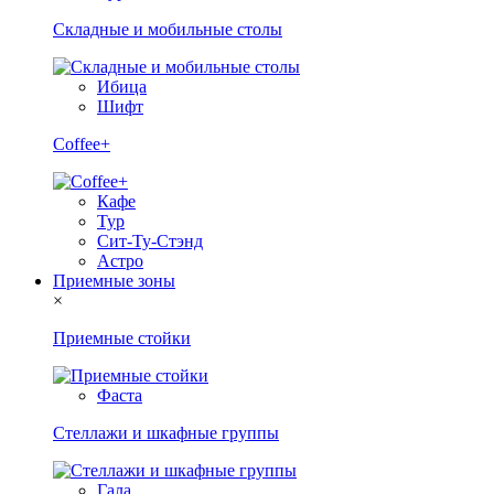
Складные и мобильные столы
Ибица
Шифт
Coffee+
Кафе
Тур
Сит-Ту-Стэнд
Астро
Приемные зоны
×
Приемные стойки
Фаста
Стеллажи и шкафные группы
Гала