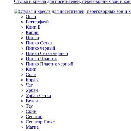
Стулья и кресла для посетителей, переговорных зон и ко
Осло
Баттерфляй
Клип Е
Капри
Пинко
Пинко Сетка
Пинко черный
Пинко Сетка черный
Пинко Пластик
Пинко Пластик черный
Клип
Соле
Корфу
Чат
Урбан
Урбан Сетка
Велсит
Тау
Скин
Сенатор
Сенатор Люкс
Магна