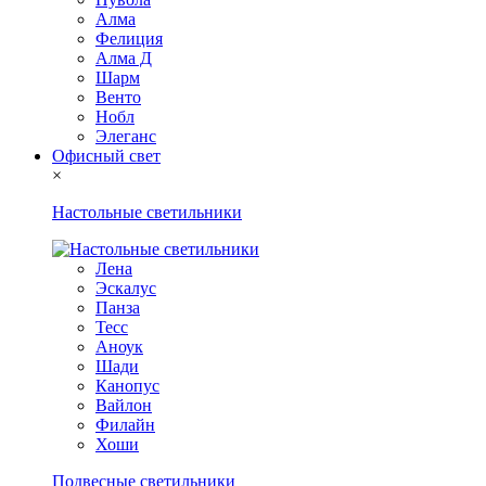
Алма
Фелиция
Алма Д
Шарм
Венто
Нобл
Элеганс
Офисный свет
×
Настольные светильники
Лена
Эскалус
Панза
Тесс
Аноук
Шади
Канопус
Вайлон
Филайн
Хоши
Подвесные светильники