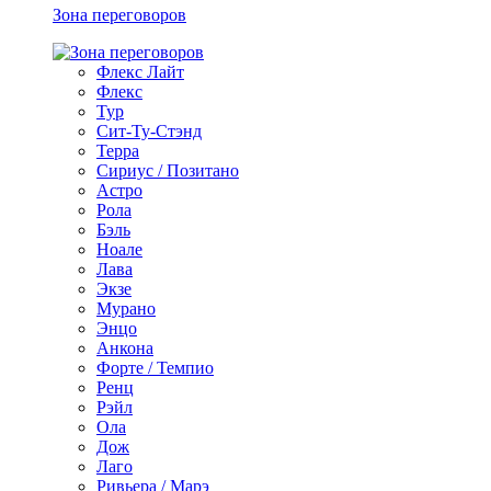
Зона переговоров
Флекс Лайт
Флекс
Тур
Сит-Ту-Стэнд
Терра
Сириус / Позитано
Астро
Рола
Бэль
Ноале
Лава
Экзе
Мурано
Энцо
Анкона
Форте / Темпио
Ренц
Рэйл
Ола
Дож
Лаго
Ривьера / Марэ