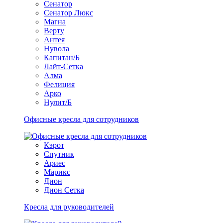
Сенатор
Сенатор Люкс
Магна
Верту
Антея
Нувола
Капитан/Б
Лайт-Сетка
Алма
Фелиция
Арко
Нулит/Б
Офисные кресла для сотрудников
Кэрот
Спутник
Ариес
Марикс
Дион
Дион Сетка
Кресла для руководителей