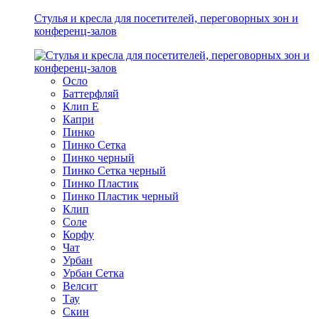
Стулья и кресла для посетителей, переговорных зон и
конференц-залов
Осло
Баттерфляй
Клип Е
Капри
Пинко
Пинко Сетка
Пинко черный
Пинко Сетка черный
Пинко Пластик
Пинко Пластик черный
Клип
Соле
Корфу
Чат
Урбан
Урбан Сетка
Велсит
Тау
Скин