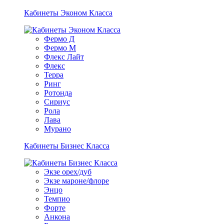
Кабинеты Эконом Класса
Фермо Д
Фермо М
Флекс Лайт
Флекс
Терра
Ринг
Ротонда
Сириус
Рола
Лава
Мурано
Кабинеты Бизнес Класса
Экзе орех/дуб
Экзе мароне/флоре
Энцо
Темпио
Форте
Анкона