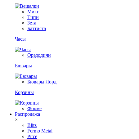
Микс
Типи
Зета
Баттиста
Часы
Орэдодичи
Бювары
Бювары Лорд
Корзины
Форме
Распродажа
×
Blitz
Fermo Metal
Pirce