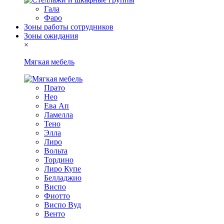
Гала
Фаро
Зоны работы сотрудников
Зоны ожидания
×
Мягкая мебель
Прато
Нео
Ева Ап
Ламелла
Тено
Элла
Лиро
Вольта
Тордино
Лиро Купе
Белладжио
Виспо
Фиотто
Виспо Вуд
Венто