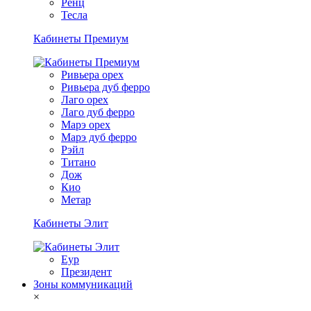
Ренц
Тесла
Кабинеты Премиум
Ривьера орех
Ривьера дуб ферро
Лаго орех
Лаго дуб ферро
Марэ орех
Марэ дуб ферро
Рэйл
Титано
Дож
Кио
Метар
Кабинеты Элит
Еур
Президент
Зоны коммуникаций
×