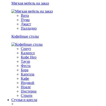
Мягкая мебель на заказ
Вита
Пума
Джаст
Палладио
Кофейные столы
Спрут
Калипсо
Кофе Нео
Тауэр
Феста
Бора
Капелла
Кафе
Инджой
Ноале
Цистерна
Страти
Стулья и кресла
×