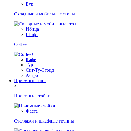
Еур
Складные и мобильные столы
Ибица
Шифт
Coffee+
Кафе
Тур
Сит-Ту-Стэнд
Астро
Приемные зоны
×
Приемные стойки
Фаста
Стеллажи и шкафные группы