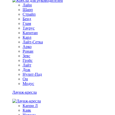
Лайн
Шарп
Страйп
Бенд
Глам
Таурус
Капитан
Карл
Лайт-Сетка
Арко
Ронан
Зевс
Грэйс
Лайт
Дож
Нулит-Пад
Он
Модус
Лаунж-кресла
Капри Л
Каяк
Нувола