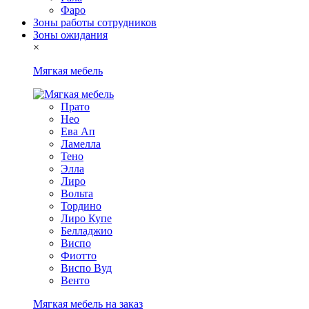
Фаро
Зоны работы сотрудников
Зоны ожидания
×
Мягкая мебель
Прато
Нео
Ева Ап
Ламелла
Тено
Элла
Лиро
Вольта
Тордино
Лиро Купе
Белладжио
Виспо
Фиотто
Виспо Вуд
Венто
Мягкая мебель на заказ