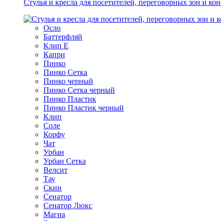
Стулья и кресла для посетителей, переговорных зон и ко
Осло
Баттерфляй
Клип Е
Капри
Пинко
Пинко Сетка
Пинко черный
Пинко Сетка черный
Пинко Пластик
Пинко Пластик черный
Клип
Соле
Корфу
Чат
Урбан
Урбан Сетка
Велсит
Тау
Скин
Сенатор
Сенатор Люкс
Магна