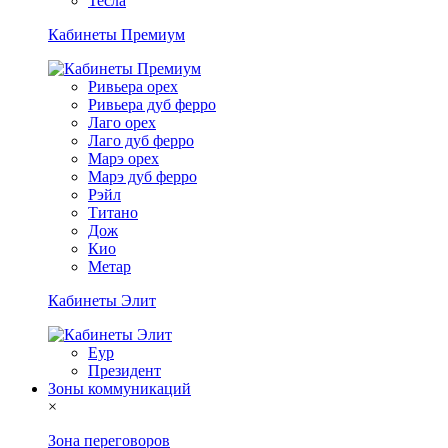
Тесла
Кабинеты Премиум
Ривьера орех
Ривьера дуб ферро
Лаго орех
Лаго дуб ферро
Марэ орех
Марэ дуб ферро
Рэйл
Титано
Дож
Кио
Метар
Кабинеты Элит
Еур
Президент
Зоны коммуникаций
×
Зона переговоров