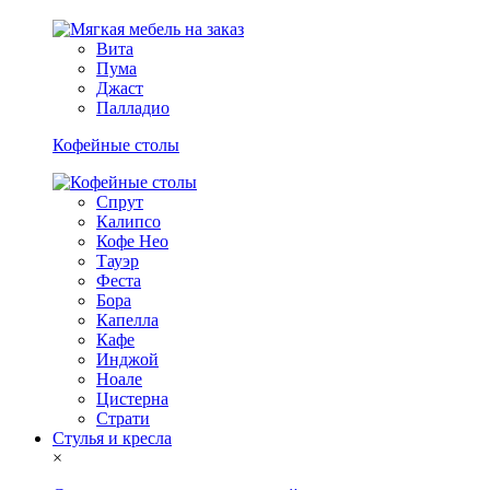
Вита
Пума
Джаст
Палладио
Кофейные столы
Спрут
Калипсо
Кофе Нео
Тауэр
Феста
Бора
Капелла
Кафе
Инджой
Ноале
Цистерна
Страти
Стулья и кресла
×