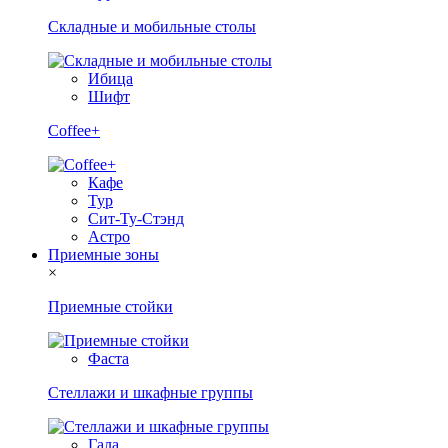
Складные и мобильные столы
Ибица
Шифт
Coffee+
Кафе
Тур
Сит-Ту-Стэнд
Астро
Приемные зоны
×
Приемные стойки
Фаста
Стеллажи и шкафные группы
Гала