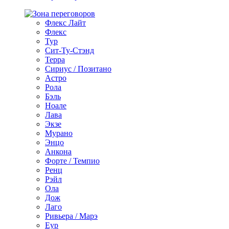
Флекс Лайт
Флекс
Тур
Сит-Ту-Стэнд
Терра
Сириус / Позитано
Астро
Рола
Бэль
Ноале
Лава
Экзе
Мурано
Энцо
Анкона
Форте / Темпио
Ренц
Рэйл
Ола
Дож
Лаго
Ривьера / Марэ
Еур