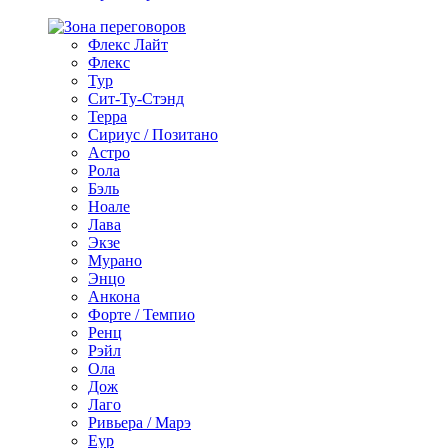
Флекс Лайт
Флекс
Тур
Сит-Ту-Стэнд
Терра
Сириус / Позитано
Астро
Рола
Бэль
Ноале
Лава
Экзе
Мурано
Энцо
Анкона
Форте / Темпио
Ренц
Рэйл
Ола
Дож
Лаго
Ривьера / Марэ
Еур