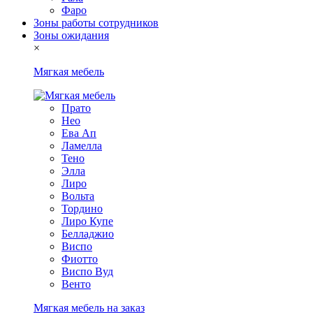
Фаро
Зоны работы сотрудников
Зоны ожидания
×
Мягкая мебель
Прато
Нео
Ева Ап
Ламелла
Тено
Элла
Лиро
Вольта
Тордино
Лиро Купе
Белладжио
Виспо
Фиотто
Виспо Вуд
Венто
Мягкая мебель на заказ