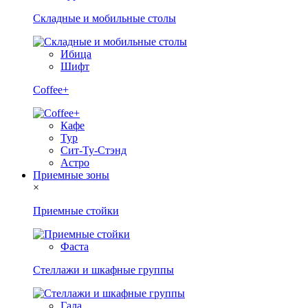
Складные и мобильные столы
Ибица
Шифт
Coffee+
Кафе
Тур
Сит-Ту-Стэнд
Астро
Приемные зоны
×
Приемные стойки
Фаста
Стеллажи и шкафные группы
Гала