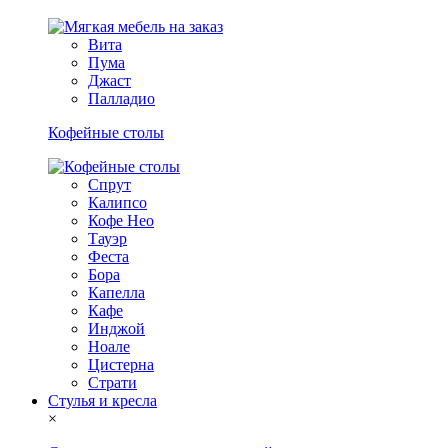
Вита
Пума
Джаст
Палладио
Кофейные столы
Спрут
Калипсо
Кофе Нео
Тауэр
Феста
Бора
Капелла
Кафе
Инджой
Ноале
Цистерна
Страти
Стулья и кресла
×