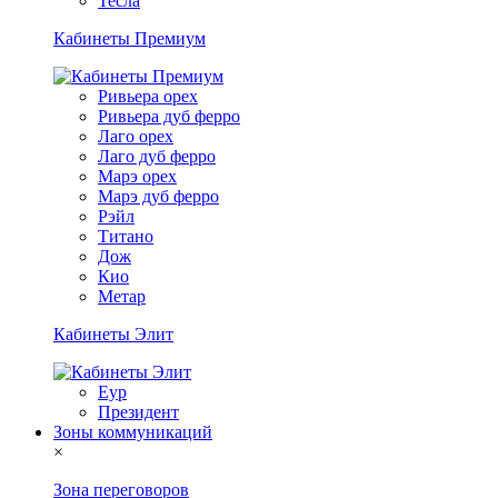
Тесла
Кабинеты Премиум
Ривьера орех
Ривьера дуб ферро
Лаго орех
Лаго дуб ферро
Марэ орех
Марэ дуб ферро
Рэйл
Титано
Дож
Кио
Метар
Кабинеты Элит
Еур
Президент
Зоны коммуникаций
×
Зона переговоров