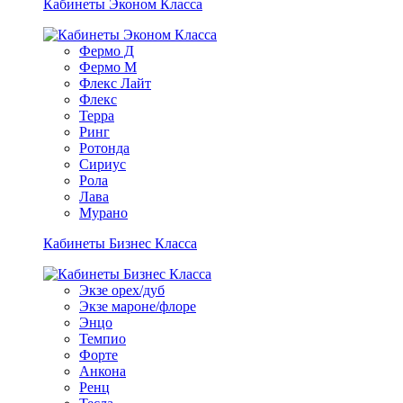
Кабинеты Эконом Класса
Фермо Д
Фермо М
Флекс Лайт
Флекс
Терра
Ринг
Ротонда
Сириус
Рола
Лава
Мурано
Кабинеты Бизнес Класса
Экзе орех/дуб
Экзе мароне/флоре
Энцо
Темпио
Форте
Анкона
Ренц