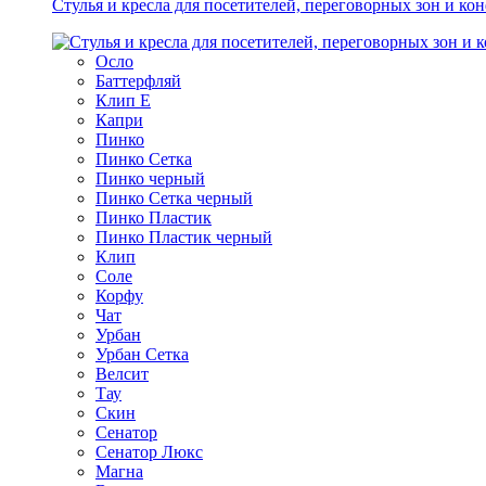
Стулья и кресла для посетителей, переговорных зон и ко
Осло
Баттерфляй
Клип Е
Капри
Пинко
Пинко Сетка
Пинко черный
Пинко Сетка черный
Пинко Пластик
Пинко Пластик черный
Клип
Соле
Корфу
Чат
Урбан
Урбан Сетка
Велсит
Тау
Скин
Сенатор
Сенатор Люкс
Магна