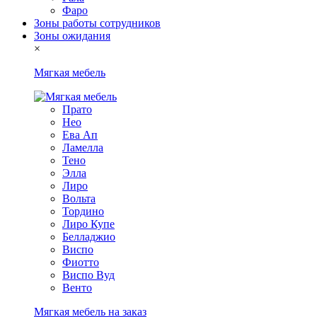
Фаро
Зоны работы сотрудников
Зоны ожидания
×
Мягкая мебель
Прато
Нео
Ева Ап
Ламелла
Тено
Элла
Лиро
Вольта
Тордино
Лиро Купе
Белладжио
Виспо
Фиотто
Виспо Вуд
Венто
Мягкая мебель на заказ