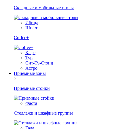
Складные и мобильные столы
Ибица
Шифт
Coffee+
Кафе
Тур
Сит-Ту-Стэнд
Астро
Приемные зоны
×
Приемные стойки
Фаста
Стеллажи и шкафные группы
Гала