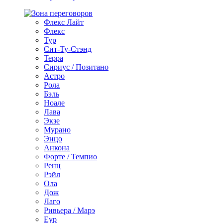
Флекс Лайт
Флекс
Тур
Сит-Ту-Стэнд
Терра
Сириус / Позитано
Астро
Рола
Бэль
Ноале
Лава
Экзе
Мурано
Энцо
Анкона
Форте / Темпио
Ренц
Рэйл
Ола
Дож
Лаго
Ривьера / Марэ
Еур