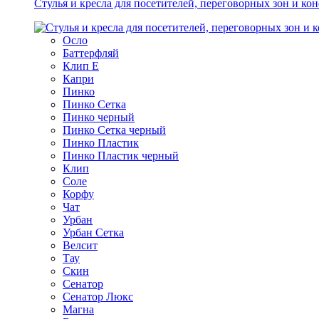
Стулья и кресла для посетителей, переговорных зон и ко
Осло
Баттерфляй
Клип Е
Капри
Пинко
Пинко Сетка
Пинко черный
Пинко Сетка черный
Пинко Пластик
Пинко Пластик черный
Клип
Соле
Корфу
Чат
Урбан
Урбан Сетка
Велсит
Тау
Скин
Сенатор
Сенатор Люкс
Магна