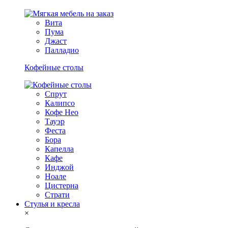
Вита
Пума
Джаст
Палладио
Кофейные столы
Спрут
Калипсо
Кофе Нео
Тауэр
Феста
Бора
Капелла
Кафе
Инджой
Ноале
Цистерна
Страти
Стулья и кресла
×