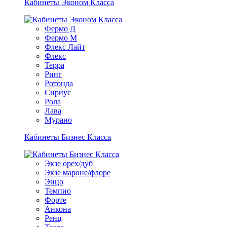
Кабинеты Эконом Класса
Фермо Д
Фермо М
Флекс Лайт
Флекс
Терра
Ринг
Ротонда
Сириус
Рола
Лава
Мурано
Кабинеты Бизнес Класса
Экзе орех/дуб
Экзе мароне/флоре
Энцо
Темпио
Форте
Анкона
Ренц