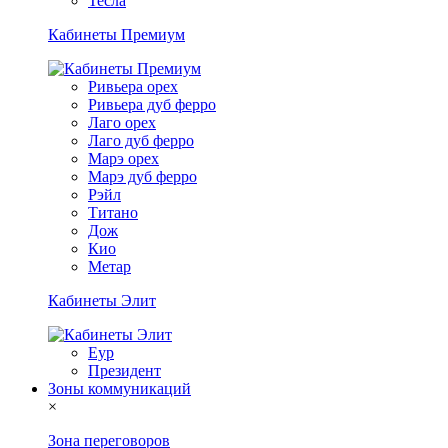
Тесла
Кабинеты Премиум
Ривьера орех
Ривьера дуб ферро
Лаго орех
Лаго дуб ферро
Марэ орех
Марэ дуб ферро
Рэйл
Титано
Дож
Кио
Метар
Кабинеты Элит
Еур
Президент
Зоны коммуникаций
×
Зона переговоров