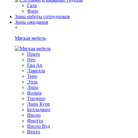
Гала
Фаро
Зоны работы сотрудников
Зоны ожидания
×
Мягкая мебель
Прато
Нео
Ева Ап
Ламелла
Тено
Элла
Лиро
Вольта
Тордино
Лиро Купе
Белладжио
Виспо
Фиотто
Виспо Вуд
Венто