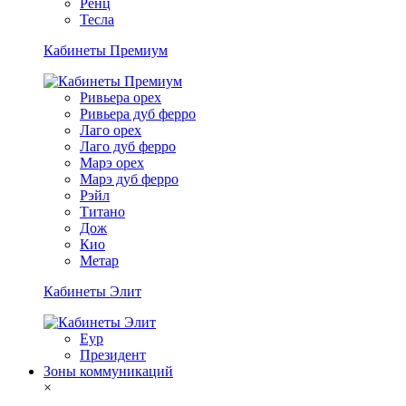
Ренц
Тесла
Кабинеты Премиум
Ривьера орех
Ривьера дуб ферро
Лаго орех
Лаго дуб ферро
Марэ орех
Марэ дуб ферро
Рэйл
Титано
Дож
Кио
Метар
Кабинеты Элит
Еур
Президент
Зоны коммуникаций
×