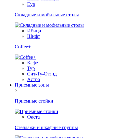
Еур
Складные и мобильные столы
Ибица
Шифт
Coffee+
Кафе
Тур
Сит-Ту-Стэнд
Астро
Приемные зоны
×
Приемные стойки
Фаста
Стеллажи и шкафные группы