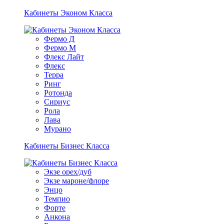
Кабинеты Эконом Класса
Фермо Д
Фермо М
Флекс Лайт
Флекс
Терра
Ринг
Ротонда
Сириус
Рола
Лава
Мурано
Кабинеты Бизнес Класса
Экзе орех/дуб
Экзе мароне/флоре
Энцо
Темпио
Форте
Анкона