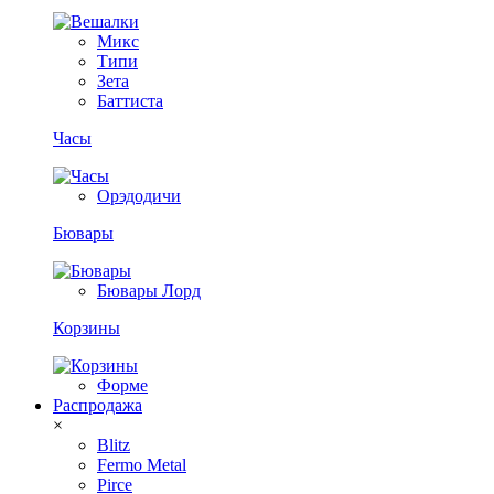
Микс
Типи
Зета
Баттиста
Часы
Орэдодичи
Бювары
Бювары Лорд
Корзины
Форме
Распродажа
×
Blitz
Fermo Metal
Pirce