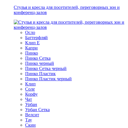
Стулья и кресла для посетителей, переговорных зон и
конференц-залов
Осло
Баттерфляй
Клип Е
Капри
Пинко
Пинко Сетка
Пинко черный
Пинко Сетка черный
Пинко Пластик
Пинко Пластик черный
Клип
Соле
Корфу
Чат
Урбан
Урбан Сетка
Велсит
Тау
Скин