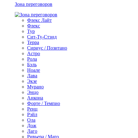
Зона переговоров
Флекс Лайт
Флекс
Тур
Сит-Ту-Стэнд
Терра
Сириус / Позитано
Астро
Рола
Бэль
Ноале
Лава
Экзе
Мурано
Энцо
Анкона
Форте / Темпио
Ренц
Рэйл
Ола
Дож
Лаго
Ривьера / Марэ