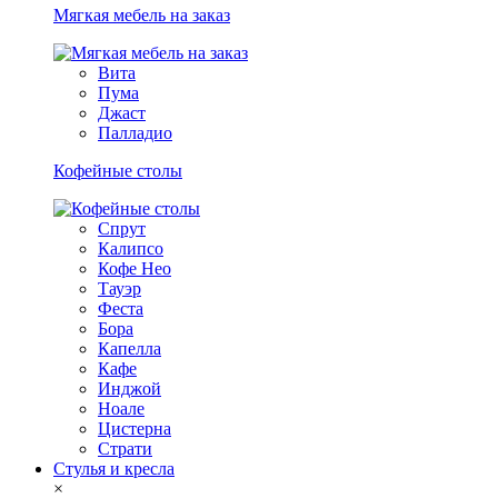
Мягкая мебель на заказ
Вита
Пума
Джаст
Палладио
Кофейные столы
Спрут
Калипсо
Кофе Нео
Тауэр
Феста
Бора
Капелла
Кафе
Инджой
Ноале
Цистерна
Страти
Стулья и кресла
×