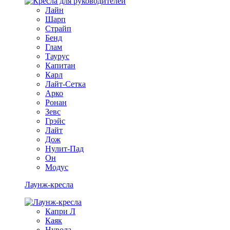
Лайн
Шарп
Страйп
Бенд
Глам
Таурус
Капитан
Карл
Лайт-Сетка
Арко
Ронан
Зевс
Грэйс
Лайт
Дож
Нулит-Пад
Он
Модус
Лаунж-кресла
Капри Л
Каяк
Нувола