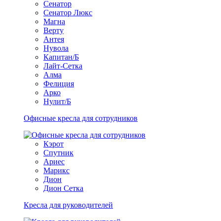
Сенатор
Сенатор Люкс
Магна
Верту
Антея
Нувола
Капитан/Б
Лайт-Сетка
Алма
Фелиция
Арко
Нулит/Б
Офисные кресла для сотрудников
Кэрот
Спутник
Ариес
Марикс
Дион
Дион Сетка
Кресла для руководителей