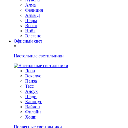
Алма
Фелиция
Алма Д
Шарм
Венто
Нобл
Элеганс
Офисный свет
×
Настольные светильники
Лена
Эскалус
Панза
Тесс
Аноук
Шади
Канопус
Вайлон
Филайн
Хоши
Подвесные светильники