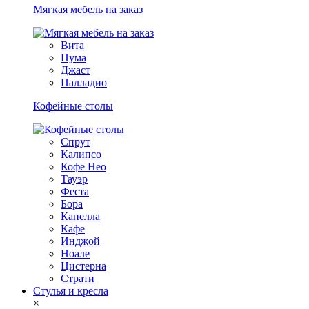
Мягкая мебель на заказ
Вита
Пума
Джаст
Палладио
Кофейные столы
Спрут
Калипсо
Кофе Нео
Тауэр
Феста
Бора
Капелла
Кафе
Инджой
Ноале
Цистерна
Страти
Стулья и кресла
×