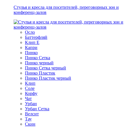
Стулья и кресла для посетителей, переговорных зон и
конференц-залов
Осло
Баттерфляй
Клип Е
Капри
Пинко
Пинко Сетка
Пинко черный
Пинко Сетка черный
Пинко Пластик
Пинко Пластик черный
Клип
Соле
Корфу
Чат
Урбан
Урбан Сетка
Велсит
Тау
Скин