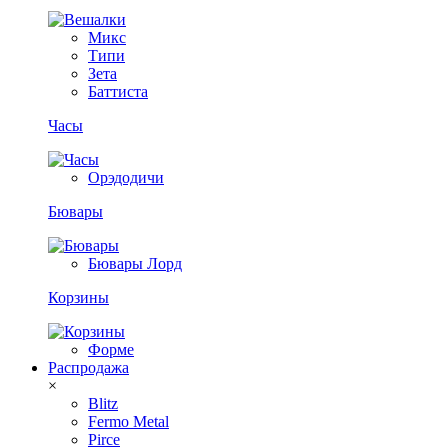
Микс
Типи
Зета
Баттиста
Часы
Орэдодичи
Бювары
Бювары Лорд
Корзины
Форме
Распродажа
×
Blitz
Fermo Metal
Pirce