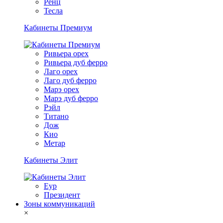
Ренц
Тесла
Кабинеты Премиум
Ривьера орех
Ривьера дуб ферро
Лаго орех
Лаго дуб ферро
Марэ орех
Марэ дуб ферро
Рэйл
Титано
Дож
Кио
Метар
Кабинеты Элит
Еур
Президент
Зоны коммуникаций
×