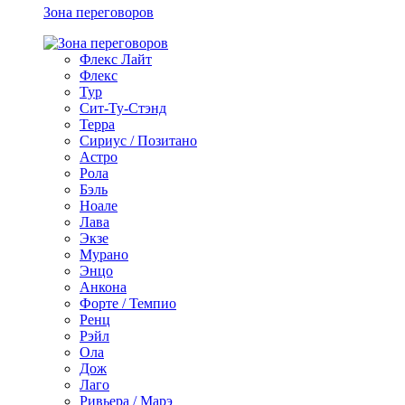
Зона переговоров
Флекс Лайт
Флекс
Тур
Сит-Ту-Стэнд
Терра
Сириус / Позитано
Астро
Рола
Бэль
Ноале
Лава
Экзе
Мурано
Энцо
Анкона
Форте / Темпио
Ренц
Рэйл
Ола
Дож
Лаго
Ривьера / Марэ