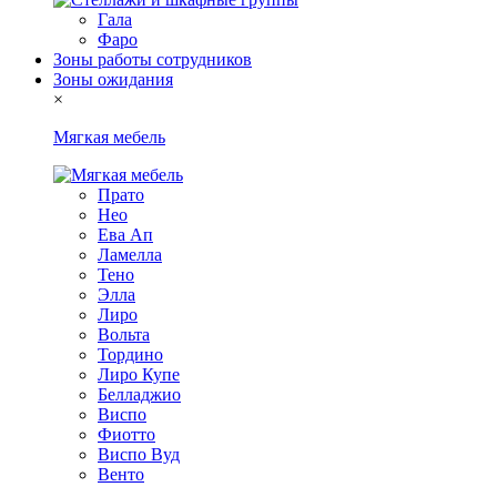
Гала
Фаро
Зоны работы сотрудников
Зоны ожидания
×
Мягкая мебель
Прато
Нео
Ева Ап
Ламелла
Тено
Элла
Лиро
Вольта
Тордино
Лиро Купе
Белладжио
Виспо
Фиотто
Виспо Вуд
Венто