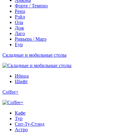
Анкона
Форте / Темпио
Ренц
Рэйл
Ола
Дож
Лаго
Ривьера / Марэ
Еур
Складные и мобильные столы
Ибица
Шифт
Coffee+
Кафе
Тур
Сит-Ту-Стэнд
Астро