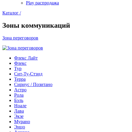
Play распродажа
Каталог /
Зоны коммуникаций
Зона переговоров
Флекс Лайт
Флекс
Тур
Сит-Ту-Стэнд
Терра
Сириус / Позитано
Астро
Рола
Бэль
Ноале
Лава
Экзе
Мурано
Энцо