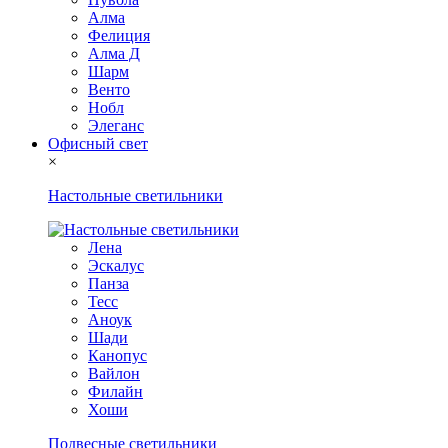
Алма
Фелиция
Алма Д
Шарм
Венто
Нобл
Элеганс
Офисный свет
×
Настольные светильники
Лена
Эскалус
Панза
Тесс
Аноук
Шади
Канопус
Вайлон
Филайн
Хоши
Подвесные светильники