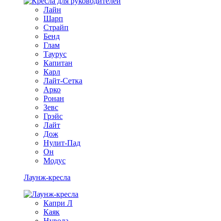
Лайн
Шарп
Страйп
Бенд
Глам
Таурус
Капитан
Карл
Лайт-Сетка
Арко
Ронан
Зевс
Грэйс
Лайт
Дож
Нулит-Пад
Он
Модус
Лаунж-кресла
Капри Л
Каяк
Нувола