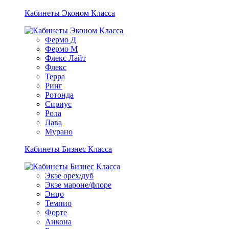
Кабинеты Эконом Класса
Фермо Д
Фермо М
Флекс Лайт
Флекс
Терра
Ринг
Ротонда
Сириус
Рола
Лава
Мурано
Кабинеты Бизнес Класса
Экзе орех/дуб
Экзе мароне/флоре
Энцо
Темпио
Форте
Анкона