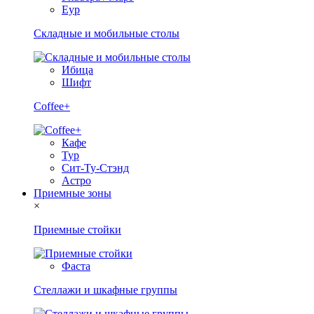
Еур
Складные и мобильные столы
Ибица
Шифт
Coffee+
Кафе
Тур
Сит-Ту-Стэнд
Астро
Приемные зоны
×
Приемные стойки
Фаста
Стеллажи и шкафные группы