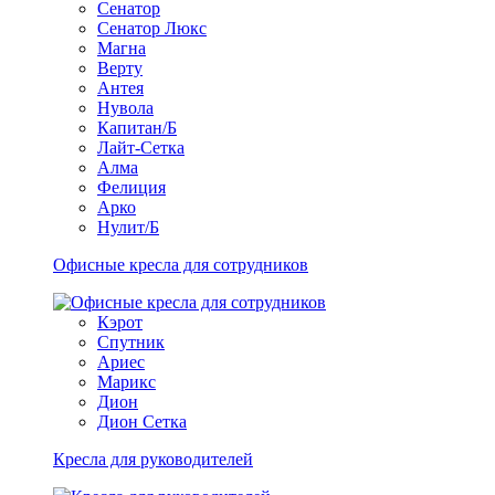
Сенатор
Сенатор Люкс
Магна
Верту
Антея
Нувола
Капитан/Б
Лайт-Сетка
Алма
Фелиция
Арко
Нулит/Б
Офисные кресла для сотрудников
Кэрот
Спутник
Ариес
Марикс
Дион
Дион Сетка
Кресла для руководителей