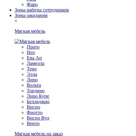
Фаро
Зоны работы сотрудников
Зоны ожидания
×
Мягкая мебель
Прато
Нео
Ева Ап
Ламелла
Тено
Элла
Лиро
Вольта
Тордино
Лиро Купе
Белладжио
Виспо
Фиотто
Виспо Вуд
Венто
Мягкая мебель на заказ