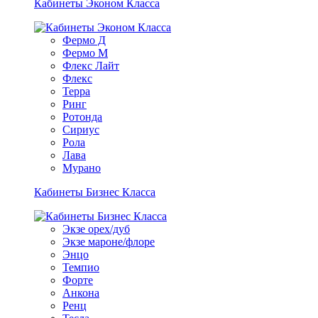
Кабинеты Эконом Класса
Фермо Д
Фермо М
Флекс Лайт
Флекс
Терра
Ринг
Ротонда
Сириус
Рола
Лава
Мурано
Кабинеты Бизнес Класса
Экзе орех/дуб
Экзе мароне/флоре
Энцо
Темпио
Форте
Анкона
Ренц