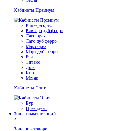
Тесла
Кабинеты Премиум
Ривьера орех
Ривьера дуб ферро
Лаго орех
Лаго дуб ферро
Марэ орех
Марэ дуб ферро
Рэйл
Титано
Дож
Кио
Метар
Кабинеты Элит
Еур
Президент
Зоны коммуникаций
×
Зона переговоров