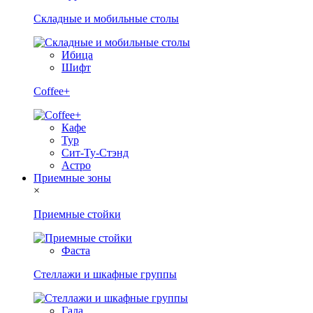
Складные и мобильные столы
Ибица
Шифт
Coffee+
Кафе
Тур
Сит-Ту-Стэнд
Астро
Приемные зоны
×
Приемные стойки
Фаста
Стеллажи и шкафные группы
Гала