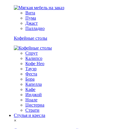
Вита
Пума
Джаст
Палладио
Кофейные столы
Спрут
Калипсо
Кофе Нео
Тауэр
Феста
Бора
Капелла
Кафе
Инджой
Ноале
Цистерна
Страти
Стулья и кресла
×