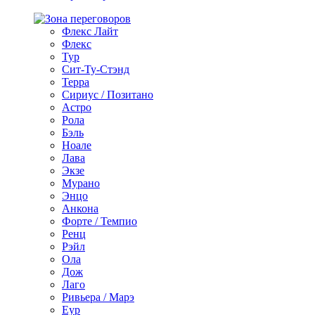
Флекс Лайт
Флекс
Тур
Сит-Ту-Стэнд
Терра
Сириус / Позитано
Астро
Рола
Бэль
Ноале
Лава
Экзе
Мурано
Энцо
Анкона
Форте / Темпио
Ренц
Рэйл
Ола
Дож
Лаго
Ривьера / Марэ
Еур