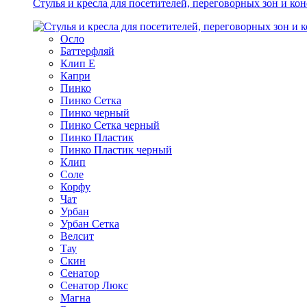
Стулья и кресла для посетителей, переговорных зон и ко
Осло
Баттерфляй
Клип Е
Капри
Пинко
Пинко Сетка
Пинко черный
Пинко Сетка черный
Пинко Пластик
Пинко Пластик черный
Клип
Соле
Корфу
Чат
Урбан
Урбан Сетка
Велсит
Тау
Скин
Сенатор
Сенатор Люкс
Магна